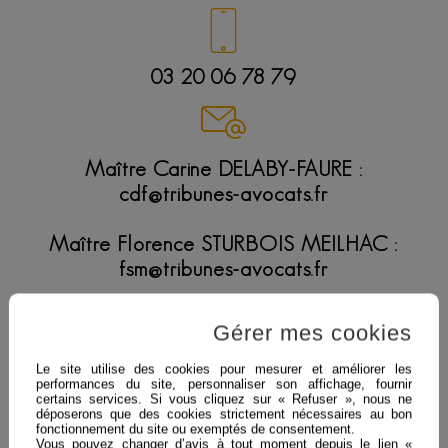
03 20 06 78 79
Maître Carine DELABY-FAURE :
cdf@tribunes-avocats.fr
Maître Florence STURBOIS MEILHAC :
fsm@tribunes-avocats.fr
Maître Yanick JACQUET :
Gérer mes cookies
yj@tribunes-avocats.fr
Le site utilise des cookies pour mesurer et améliorer les
performances du site, personnaliser son affichage, fournir
certains services. Si vous cliquez sur « Refuser », nous ne
déposerons que des cookies strictement nécessaires au bon
fonctionnement du site ou exemptés de consentement.
185, Bld de la Liberté
Vous pouvez changer d’avis à tout moment depuis le lien «