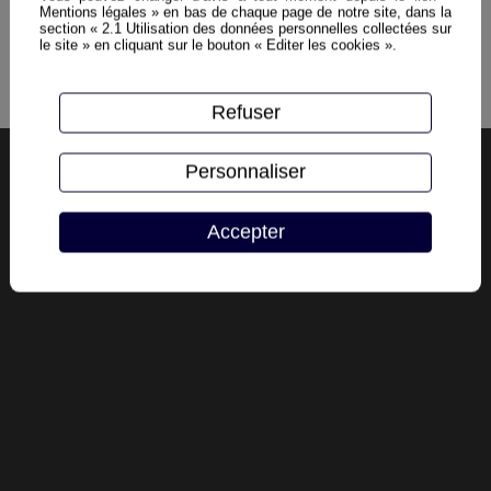
59000 LILLE
Mentions légales » en bas de chaque page de notre site, dans la
section « 2.1 Utilisation des données personnelles collectées sur
le site » en cliquant sur le bouton « Editer les cookies ».
Envoyez nous votre demande
Autoriser
reCAPTCHA est désactivé.
Refuser
Personnaliser
Accepter