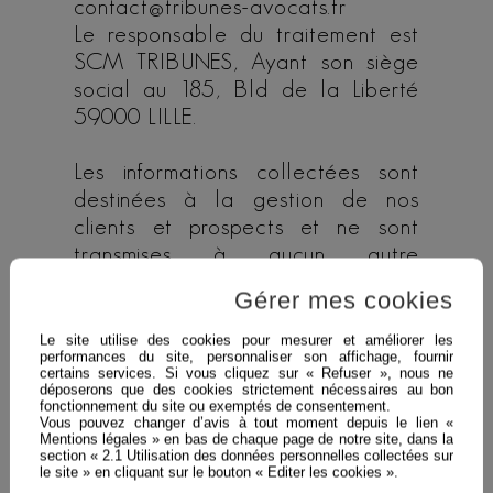
contact@tribunes-avocats.fr
Le responsable du traitement est
SCM TRIBUNES, Ayant son siège
social au 185, Bld de la Liberté
59000 LILLE.
Les informations collectées sont
destinées à la gestion de nos
clients et prospects et ne sont
transmises à aucun autre
responsable de traitement.
Gérer mes cookies
Conformément à l’article 32 du
RGPD et compte tenu de l’état
Le site utilise des cookies pour mesurer et améliorer les
performances du site, personnaliser son affichage, fournir
des connaissances, des coûts de
certains services. Si vous cliquez sur « Refuser », nous ne
mise en œuvre et de la nature, de
déposerons que des cookies strictement nécessaires au bon
fonctionnement du site ou exemptés de consentement.
la portée, du contexte et des
Vous pouvez changer d’avis à tout moment depuis le lien «
Mentions légales » en bas de chaque page de notre site, dans la
finalités du traitement ainsi que des
section « 2.1 Utilisation des données personnelles collectées sur
risques, dont le degré de
le site » en cliquant sur le bouton « Editer les cookies ».